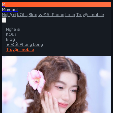
M
Mampal
Nghệ sĩ
KOLs
Blog
🔥 Đốt Phong Long
Truyện mobile
Nghệ sĩ
KOLs
Blog
🔥 Đốt Phong Long
Truyện mobile