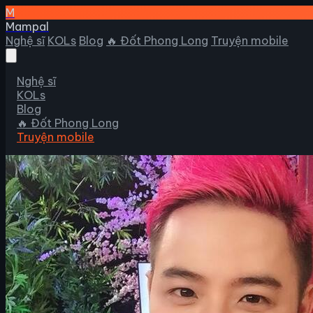
M
Mampal
Nghệ sĩ
KOLs
Blog
🔥 Đốt Phong Long
Truyện mobile
Nghệ sĩ
KOLs
Blog
🔥 Đốt Phong Long
Truyện mobile