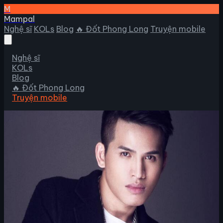
M
Mampal
Nghệ sĩ
KOLs
Blog
🔥 Đốt Phong Long
Truyện mobile
Nghệ sĩ
KOLs
Blog
🔥 Đốt Phong Long
Truyện mobile