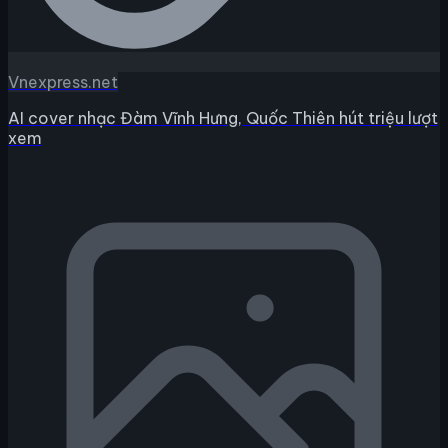
Vnexpress.net
AI cover nhạc Đàm Vĩnh Hưng, Quốc Thiên hút triệu lượt
xem