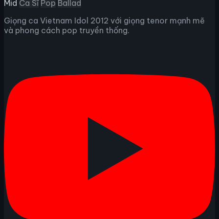
Mid
Ca Sĩ
Pop
Ballad
Giọng ca Vietnam Idol 2012 với giọng tenor mạnh mẽ
và phong cách pop truyền thống.