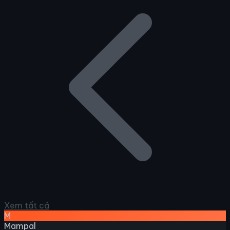
Xem tất cả
M
Mampal