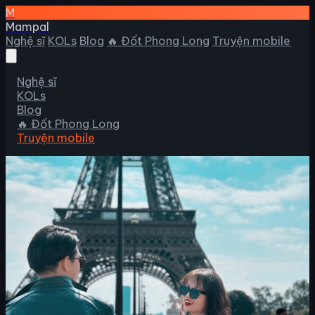
M
Mampal
Nghệ sĩ
KOLs
Blog
🔥 Đốt Phong Long
Truyện mobile
Nghệ sĩ
KOLs
Blog
🔥 Đốt Phong Long
Truyện mobile