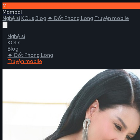
M
Mampal
Nghệ sĩ
KOLs
Blog
🔥 Đốt Phong Long
Truyện mobile
Nghệ sĩ
KOLs
Blog
🔥 Đốt Phong Long
Truyện mobile