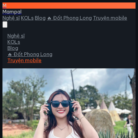
M
Mampal
Nghệ sĩ
KOLs
Blog
🔥 Đốt Phong Long
Truyện mobile
Nghệ sĩ
KOLs
Blog
🔥 Đốt Phong Long
Truyện mobile