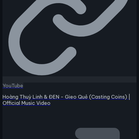
YouTube
Hoàng Thuỳ Linh & ĐEN - Gieo Quẻ (Casting Coins) |
Official Music Video