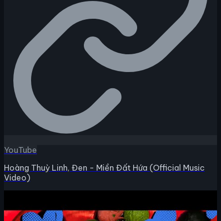
YouTube
Hoàng Thuỳ Linh, Đen - Miền Đất Hứa (Official Music
Video)