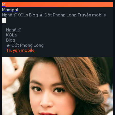
M
Mampal
Nghệ sĩ
KOLs
Blog
🔥 Đốt Phong Long
Truyện mobile
Nghệ sĩ
KOLs
Blog
🔥 Đốt Phong Long
Truyện mobile