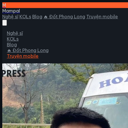
M
Mampal
Nghệ sĩ
KOLs
Blog
🔥 Đốt Phong Long
Truyện mobile
Nghệ sĩ
KOLs
Blog
🔥 Đốt Phong Long
Truyện mobile