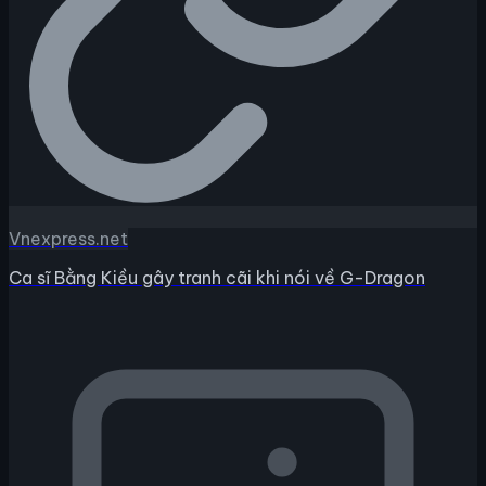
Vnexpress.net
Ca sĩ Bằng Kiều gây tranh cãi khi nói về G-Dragon