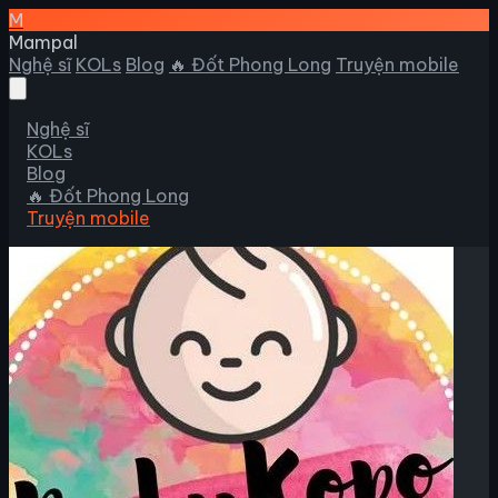
M
Mampal
Nghệ sĩ
KOLs
Blog
🔥 Đốt Phong Long
Truyện mobile
Nghệ sĩ
KOLs
Blog
🔥 Đốt Phong Long
Truyện mobile