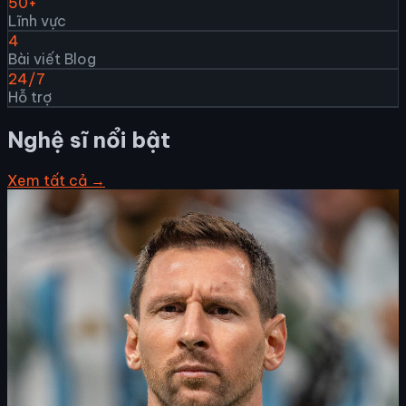
50+
Lĩnh vực
4
Bài viết Blog
24/7
Hỗ trợ
Nghệ sĩ nổi bật
Xem tất cả →