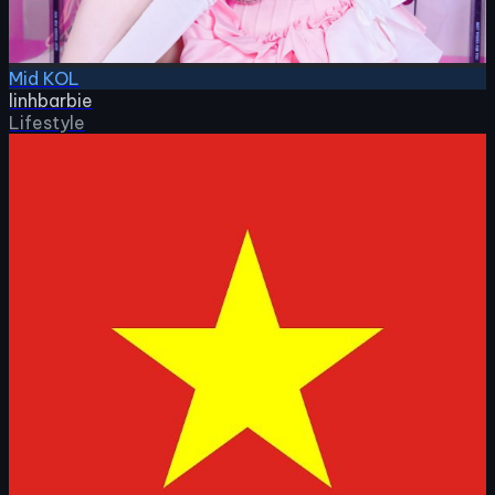
Mid KOL
linhbarbie
Lifestyle