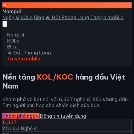
M
Mampal
Nghệ sĩ
KOLs
Blog
🔥 Đốt Phong Long
Truyện mobile
Nghệ sĩ
KOLs
Blog
🔥 Đốt Phong Long
Truyện mobile
Nền tảng
KOL/KOC
hàng đầu Việt
Nam
Khám phá và kết nối với 6,337 nghệ sĩ, KOLs hàng đầu.
Tìm người phù hợp cho chiến dịch của bạn.
Khám phá ngay
Đăng tin tuyển dụng
6,337
KOLs & Nghệ sĩ